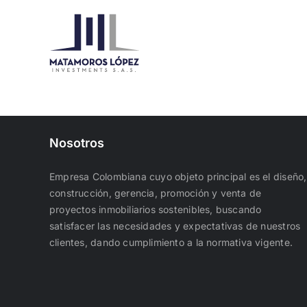
Saltar
al
contenido
Nosotros
Empresa Colombiana cuyo objeto principal es el diseño,
construcción, gerencia, promoción y venta de
proyectos inmobiliarios sostenibles, buscando
satisfacer las necesidades y expectativas de nuestros
clientes, dando cumplimiento a la normativa vigente.