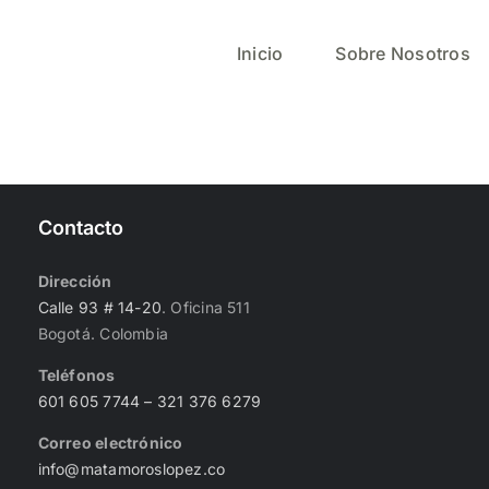
Inicio
Sobre Nosotros
Contacto
Dirección
Calle 93 # 14-20
. Oficina 511
Bogotá. Colombia
Teléfonos
601 605 7744
– 321 376 6279
Correo electrónico
info@matamoroslopez.co