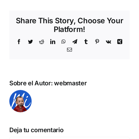
Share This Story, Choose Your
Platform!
Facebook
Twitter
Reddit
LinkedIn
WhatsApp
Telegram
Tumblr
Pinterest
Vk
Xing
Correo
electrónico
Sobre el Autor:
webmaster
Deja tu comentario