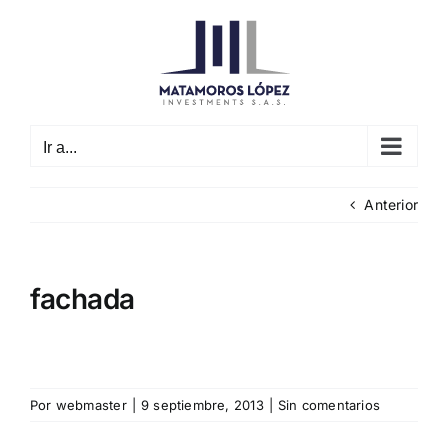
Saltar
al
contenido
Ir a...
Anterior
fachada
Por
webmaster
|
9 septiembre, 2013
|
Sin comentarios